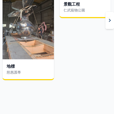
景觀工程
仁武寵物公園
地標
慈惠護專