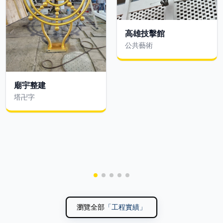
高雄技擊館
公共藝術
廟宇整建
塔卍字
瀏覽全部
「工程實績」