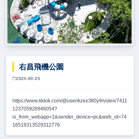
右昌飛機公園
2024-09-25
https://www.tiktok.com/@userikzex380y9/video/7411
123705926946054?
is_from_webapp=1&sender_device=pc&web_id=74
16518313529312776